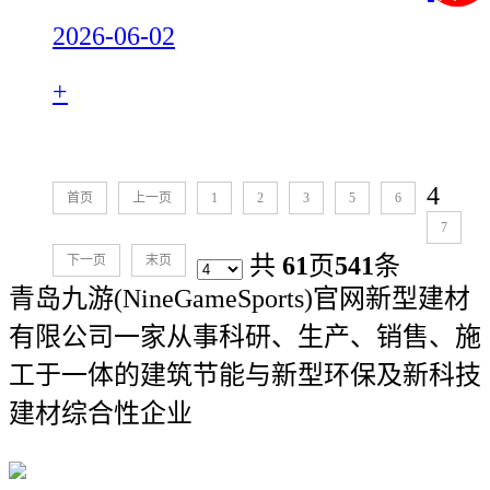
2026-06-02
+
4
首页
上一页
1
2
3
5
6
7
共
61
页
541
条
下一页
末页
青岛九游(NineGameSports)官网新型建材
有限公司
一家从事科研、生产、销售、施
工于一体的建筑节能与新型环保及新科技
建材综合性企业