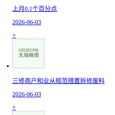
上月0.1个百分点
2026-06-03
+
三修商户和业从规范措置拆修废料
2026-06-03
+