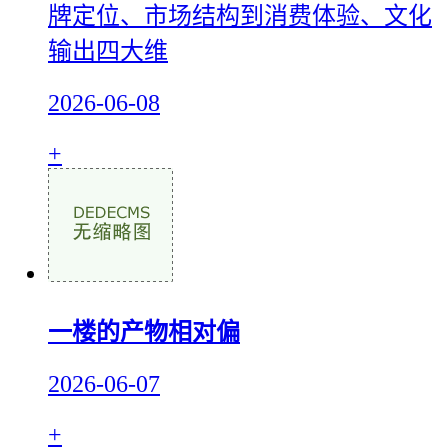
牌定位、市场结构到消费体验、文化
输出四大维
2026-06-08
+
一楼的产物相对偏
2026-06-07
+