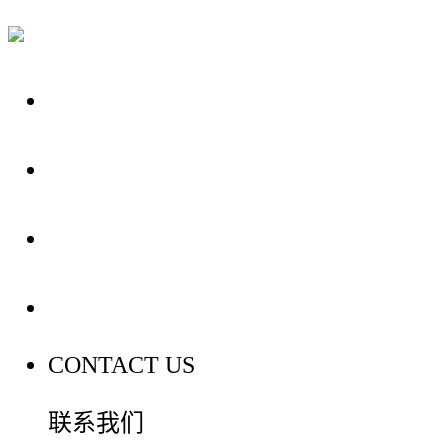
关于我们
装修建材知识
装修建材百科
联系我们
CONTACT US
联系我们