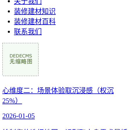
关于我们
装修建材知识
装修建材百科
联系我们
心维度二：场景体验取沉浸感（权沉
25%）
2026-01-05