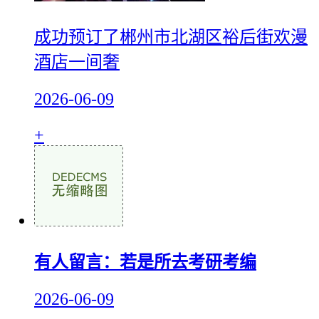
成功预订了郴州市北湖区裕后街欢漫
酒店一间奢
2026-06-09
+
有人留言：若是所去考研考编
2026-06-09