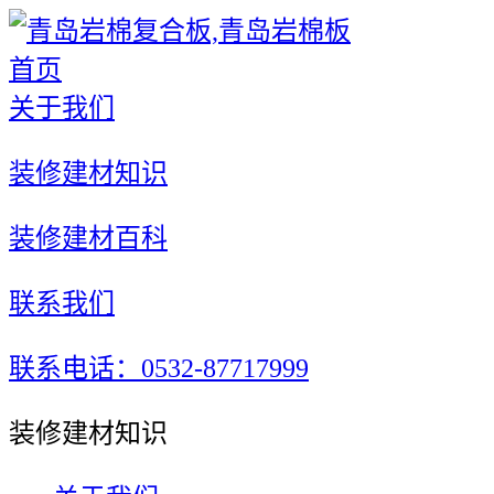
首页
关于我们
装修建材知识
装修建材百科
联系我们
联系电话：0532-87717999
装修建材知识