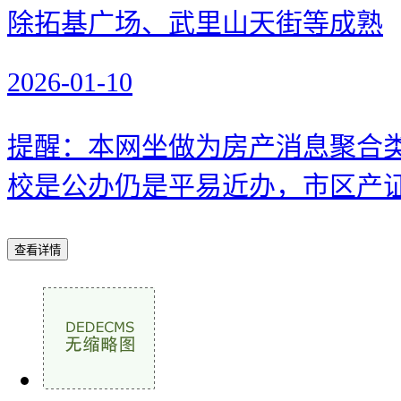
除拓基广场、武里山天街等成熟
2026-01-10
提醒：本网坐做为房产消息聚合类网
校是公办仍是平易近办，市区产证 
查看详情