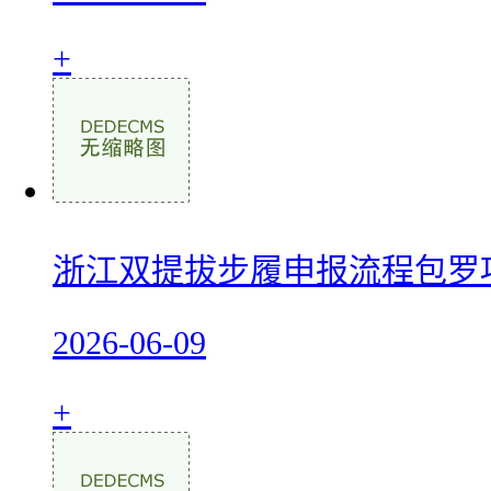
+
浙江双提拔步履申报流程包罗
2026-06-09
+