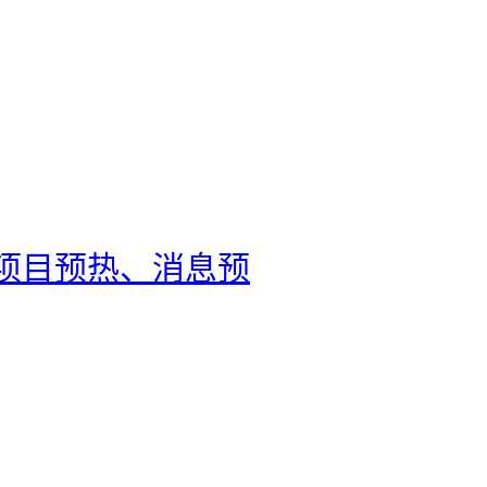
项目预热、消息预