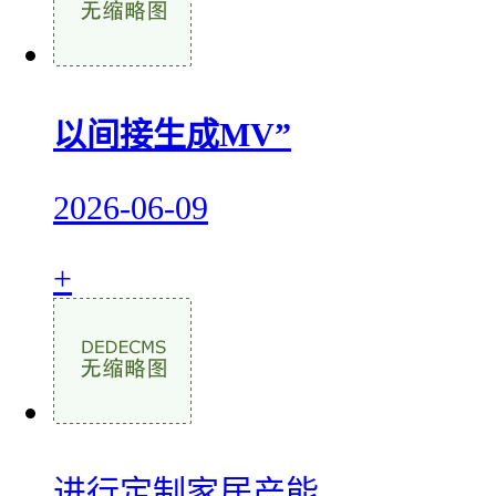
以间接生成MV”
2026-06-09
+
进行定制家居产能